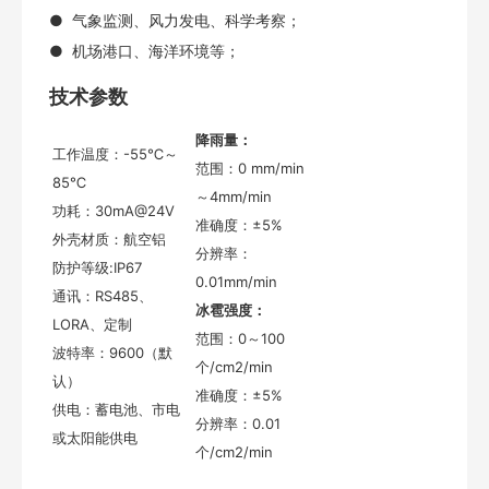
● 气象监测、风力发电、科学考察；
● 机场港口、海洋环境等；
技术参数
降雨量：
工作温度：-55℃～
范围：0 mm/min
85℃
～4mm/min
功耗：30mA@24V
准确度：±5%
外壳材质：航空铝
分辨率：
防护等级:IP67
0.01mm/min
通讯：RS485、
冰雹强度：
LORA、定制
范围：0～100
波特率：9600（默
个/cm2/min
认）
准确度：±5%
供电：蓄电池、市电
分辨率：0.01
或太阳能供电
个/cm2/min