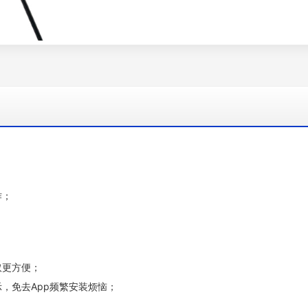
作；
取更方便；
，免去App频繁安装烦恼；