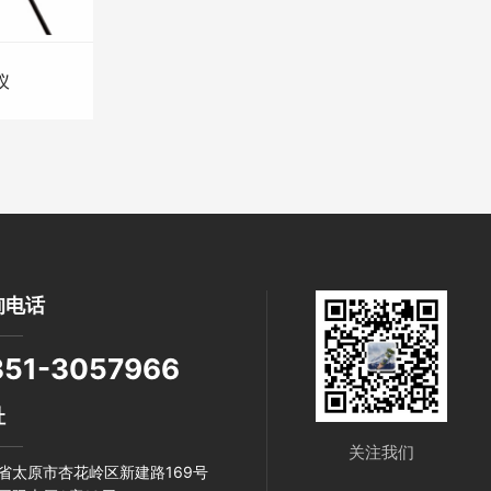
仪
询电话
351-3057966
址
关注我们
省太原市杏花岭区新建路169号