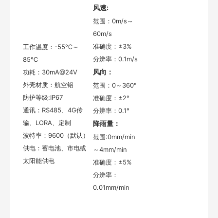
风速:
范围：0m/s～
60m/s
准确度：±3%
工作温度：-55℃～
分辨率：0.1m/s
85℃
风向：
功耗：30mA@24V
外壳材质：航空铝
范围：0～360°
防护等级:IP67
准确度：±2°
通讯：RS485、4G传
分辨率：0.1°
输、LORA、定制
降雨量：
波特率：9600（默认）
范围:0mm/min
供电：蓄电池、市电或
～4mm/min
太阳能供电
准确度：±5%
分辨率：
0.01mm/min